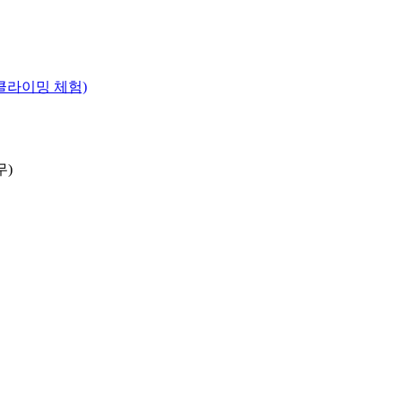
램(클라이밍 체험)
무)