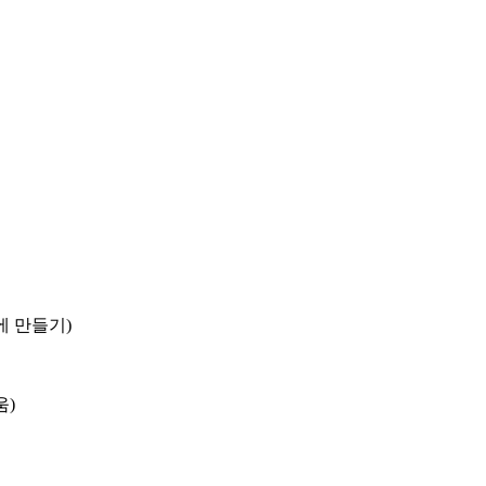
에 만들기)
움)